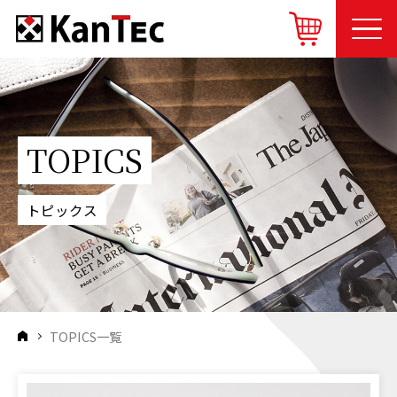
COMPANY
カンテックについて
TOPICS
PRODUCT
商品紹介
トピックス
SERVICE
サービス
TOPICS
トピックス
TOPICS一覧
BLOG