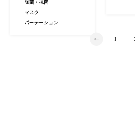
除菌・抗菌
マスク
パーテーション
←
1