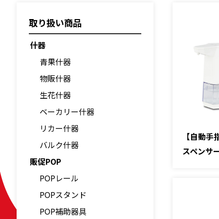
取り扱い商品
什器
青果什器
物販什器
生花什器
ベーカリー什器
リカー什器
【自動手
バルク什器
スペンサー
販促POP
POPレール
POPスタンド
POP補助器具